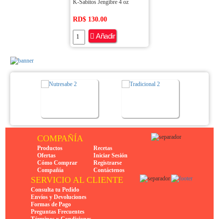
K-Sabitos Jengibre 4 oz
RD$ 130.00
Añadir
COMPAÑÍA
Productos
Recetas
Ofertas
Iniciar Sesión
Cómo Comprar
Registrarse
Compañía
Contáctenos
SERVICIO AL CLIENTE
Consulta tu Pedido
Envíos y Devoluciones
Formas de Pago
Preguntas Frecuentes
Términos y Condiciones