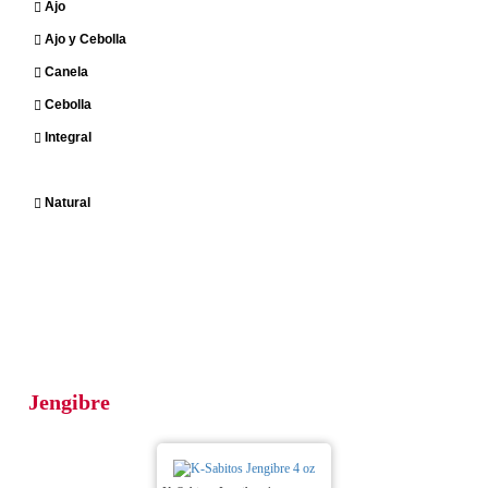
Ajo
Ajo y Cebolla
Canela
Cebolla
Integral
Jengibre
Natural
EXTRAFINOS
+
CANASTAS GUARAGUANO
+
SNACKS
+
BONDADES DEL PRODUCTO
+
Jengibre